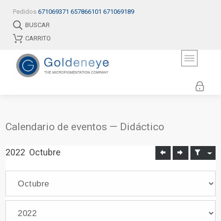
Pedidos
671069371
657866101
671069189
BUSCAR
CARRITO
Calendario de eventos — Didáctico
2022
Octubre