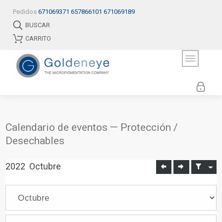
Pedidos
671069371
657866101
671069189
BUSCAR
CARRITO
Calendario de eventos — Protección /
Desechables
2022
Octubre