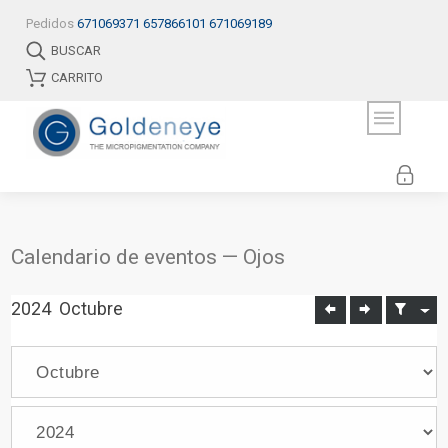
Pedidos
671069371
657866101
671069189
BUSCAR
CARRITO
Calendario de eventos — Ojos
2024
Octubre