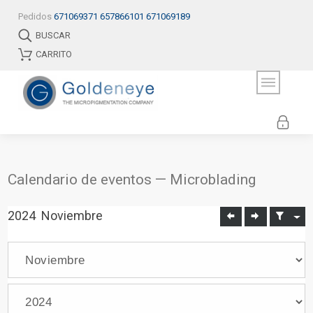
Pedidos
671069371
657866101
671069189
BUSCAR
CARRITO
Calendario de eventos — Microblading
2024
Noviembre