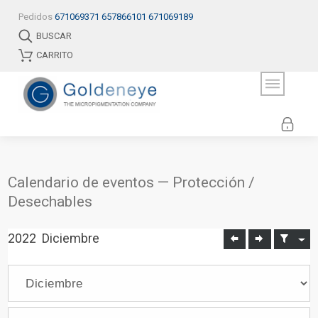
Pedidos
671069371
657866101
671069189
BUSCAR
CARRITO
Calendario de eventos — Protección /
Desechables
2022
Diciembre