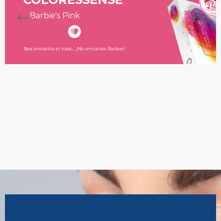
Barbie's Pink
Collection
Nos encanta el rosa... ¡No encanta Barbie!