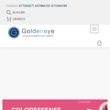
Pedidos
671069371
657866101
671069189
BUSCAR
CARRITO
COLORESSENSE