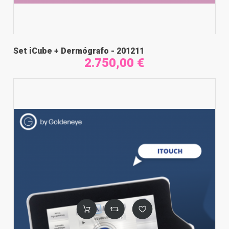
Set iCube + Dermógrafo - 201211
2.750,00 €