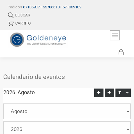
Pedidos
671069371
657866101
671069189
BUSCAR
CARRITO
Calendario de eventos
2026
Agosto