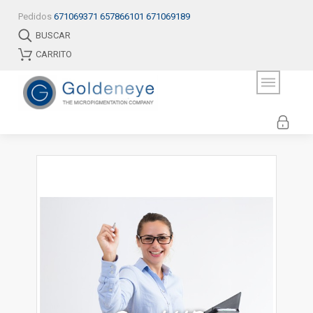
Pedidos
671069371
657866101
671069189
BUSCAR
CARRITO