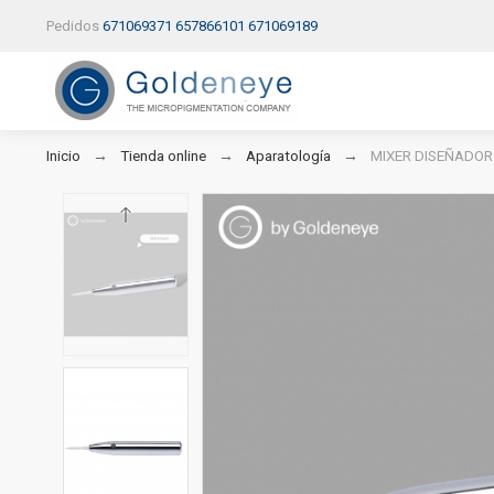
Pedidos
671069371
657866101
671069189
Inicio
Tienda online
Aparatología
MIXER DISEÑADOR 