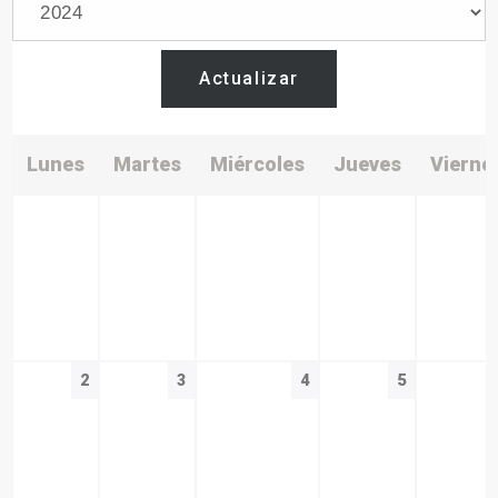
Actualizar
Lunes
Martes
Miércoles
Jueves
Vierne
2
3
4
5