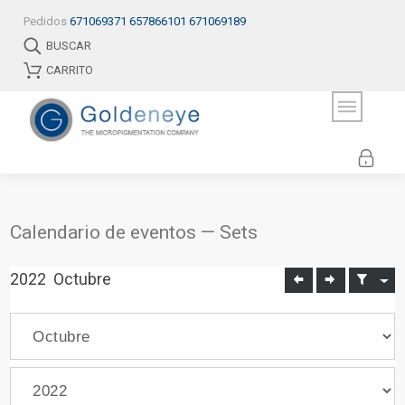
Pedidos
671069371
657866101
671069189
BUSCAR
CARRITO
Calendario de eventos — Sets
2022
Octubre