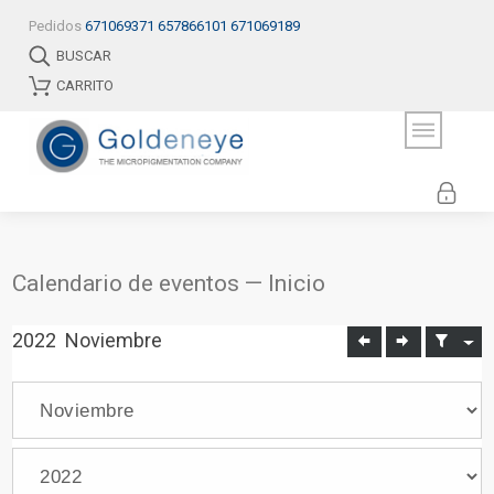
Pedidos
671069371
657866101
671069189
BUSCAR
CARRITO
Calendario de eventos — Inicio
2022
Noviembre