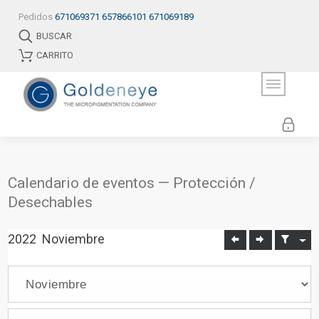
Pedidos
671069371
657866101
671069189
BUSCAR
CARRITO
Calendario de eventos — Protección /
Desechables
2022
Noviembre